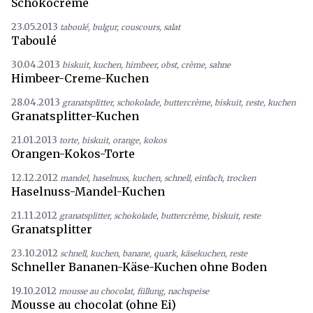
Schokocreme
23.05.2013
taboulé
,
bulgur
,
couscours
,
salat
Taboulé
30.04.2013
biskuit
,
kuchen
,
himbeer
,
obst
,
crème
,
sahne
Himbeer-Creme-Kuchen
28.04.2013
granatsplitter
,
schokolade
,
buttercrème
,
biskuit
,
reste
,
kuchen
Granatsplitter-Kuchen
21.01.2013
torte
,
biskuit
,
orange
,
kokos
Orangen-Kokos-Torte
12.12.2012
mandel
,
haselnuss
,
kuchen
,
schnell
,
einfach
,
trocken
Haselnuss-Mandel-Kuchen
21.11.2012
granatsplitter
,
schokolade
,
buttercrème
,
biskuit
,
reste
Granatsplitter
23.10.2012
schnell
,
kuchen
,
banane
,
quark
,
käsekuchen
,
reste
Schneller Bananen-Käse-Kuchen ohne Boden
19.10.2012
mousse au chocolat
,
füllung
,
nachspeise
Mousse au chocolat (ohne Ei)