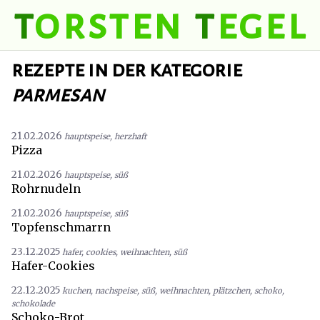
t
orsten
t
egel
rezepte in der kategorie
parmesan
21.02.2026
hauptspeise
,
herzhaft
Pizza
21.02.2026
hauptspeise
,
süß
Rohrnudeln
21.02.2026
hauptspeise
,
süß
Topfenschmarrn
23.12.2025
hafer
,
cookies
,
weihnachten
,
süß
Hafer-Cookies
22.12.2025
kuchen
,
nachspeise
,
süß
,
weihnachten
,
plätzchen
,
schoko
,
schokolade
Schoko-Brot