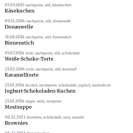
03.05.2015
nachspeise
,
süß
,
käsekuchen
Käsekuchen
09.11.2014
nachspeise
,
süß
,
donauwelle
Donauwelle
31.08.2014
nachspeise
,
süß
,
bienenstich
Bienenstich
05.07.2014
torte
,
nachspeise
,
süß
,
schokolade
Weiße-Schoko-Torte
21.02.2014
torte
,
nachspeise
,
süß
,
karamell
Karamelltorte
21.01.2014
kuchen
,
nachspeise
,
schokolade
,
joghurt
,
kastenform
Joghurt-Schokoladen-Kuchen
21.01.2014
suppe
,
wein
,
vorspeise
Mostsuppe
06.12.2013
brownies
,
schokolade
,
nuss
,
mandel
Brownies