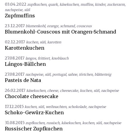
03.04.2022
zupfkuchen
,
quark
,
käsekuchen
,
muffins
,
kinder
,
zuckerarm
,
nachspeise
,
süß
Zupfmuffins
23.12.2017
blumenkohl
,
orange
,
schmand
,
couscous
Blumenkohl-Couscous mit Orangen-Schmand
02.12.2017
kuchen
,
süß
,
karotten
Karottenkuchen
27.08.2017
langos
,
frittiert
,
knoblauch
Lángos-Bällchen
27.08.2017
nachspeise
,
süß
,
portugal
,
sahne
,
törtchen
,
blätterteig
Pasteis de Nata
26.02.2017
käsekuchen
,
cheese
,
cheesecake
,
kuchen
,
süß
,
nachspeise
Chocolate cheesecake
17.12.2015
kuchen
,
süß
,
weihnachten
,
schokolade
,
nachspeise
Schoko-Gewürz-Kuchen
31.08.2015
zupfkuchen
,
russisch
,
käsekuchen
,
kuchen
,
süß
,
nachspeise
Russischer Zupfkuchen