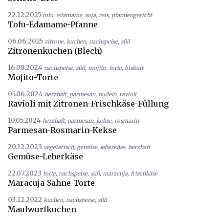
22.12.2025
tofu
,
edamame
,
soja
,
reis
,
pfannengericht
Tofu-Edamame-Pfanne
06.06.2025
zitrone
,
kuchen
,
nachspeise
,
süß
Zitronenkuchen (Blech)
16.08.2024
nachspeise
,
süß
,
mojito
,
torte
,
biskuit
Mojito-Torte
05.06.2024
herzhaft
,
parmesan
,
nudeln
,
ravioli
Ravioli mit Zitronen-Frischkäse-Füllung
10.05.2024
herzhaft
,
parmesan
,
kekse
,
rosmarin
Parmesan-Rosmarin-Kekse
20.12.2023
vegetarisch
,
gemüse
,
leberkäse
,
herzhaft
Gemüse-Leberkäse
22.07.2023
torte
,
nachspeise
,
süß
,
maracuja
,
frischkäse
Maracuja-Sahne-Torte
03.12.2022
kuchen
,
nachspeise
,
süß
Maulwurfkuchen