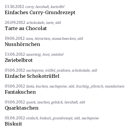
13.10.2012
curry
,
herzhaft
,
kartoffel
Einfaches Curry-Grundrezept
26.09.2012
schokolade
,
tarte
,
süß
Tarte au Chocolat
19.06.2012
nuss
,
hörnchen
,
nussschnecken
,
süß
Nusshörnchen
13.06.2012
sauerteig
,
brot
,
zwiebel
Zwiebelbrot
05.06.2012
nachspeise
,
trüffel
,
pralinen
,
schokolade
,
süß
Einfache Schokotrüffel
05.06.2012
fanta
,
kuchen
,
nachspeise
,
süß
,
fruchtig
,
pfirsich
,
mandarinen
Fantakuchen
05.06.2012
quark
,
taschen
,
gebäck
,
herzhaft
,
süß
Quarktaschen
01.06.2012
einfach
,
biskuit
,
grundrezept
,
süß
,
nachspeise
Biskuit