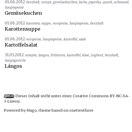
01.06.2012
herzhaft
,
rezept
,
gemüsekuchen
,
lachs
,
paprika
,
quark
,
schmand
,
hauptspeise
Gemüsekuchen
01.06.2012
karotten
,
suppe
,
vorspeise
,
hauptspeise
,
herzhaft
Karottensuppe
01.06.2012
vorspeise
,
hauptspeise
,
kartoffel
,
salat
Kartoffelsalat
31.05.2012
rezepte
,
langos
,
frittieren
,
kartoffel
,
käse
,
joghurt
,
herzhaft
,
hauptgericht
Lángos
Dieser Inhalt steht unter einer
Creative Commons BY-NC-SA-
3-Lizenz
.
Powered by
Hugo
, theme based on
onetwothree