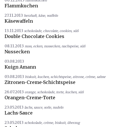
06.12.2013
flammkuchen
Flammkuchen
27.11.2013
herzhaft
,
käse
,
waffeln
Käsewaffeln
13.11.2013
schokolade
,
chocolate
,
cookies
,
süß
Double Chocolate Cookies
08.11.2013
nuss
,
ecken
,
nussecken
,
nachspeise
,
süß
Nussecken
03.08.2013
Kuign Amann
03.08.2013
biskuit
,
kuchen
,
schichtspeise
,
zitrone
,
crème
,
sahne
Zitronen-Creme-Schichtspeise
26.07.2013
orange
,
schokolade
,
torte
,
kuchen
,
süß
Orangen-Creme-Torte
23.05.2013
lachs
,
sauce
,
soße
,
nudeln
Lachs-Sauce
23.05.2013
schokolade
,
crème
,
biskuit
,
überzug