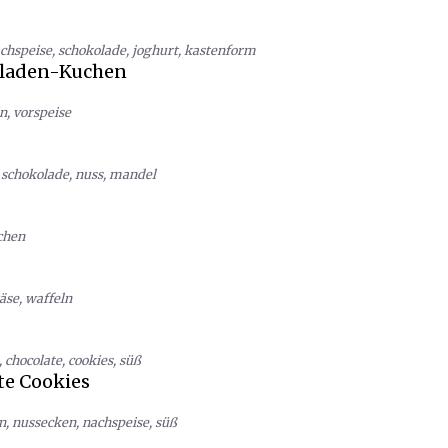
chspeise
,
schokolade
,
joghurt
,
kastenform
oladen-Kuchen
n
,
vorspeise
,
schokolade
,
nuss
,
mandel
chen
äse
,
waffeln
,
chocolate
,
cookies
,
süß
te Cookies
n
,
nussecken
,
nachspeise
,
süß