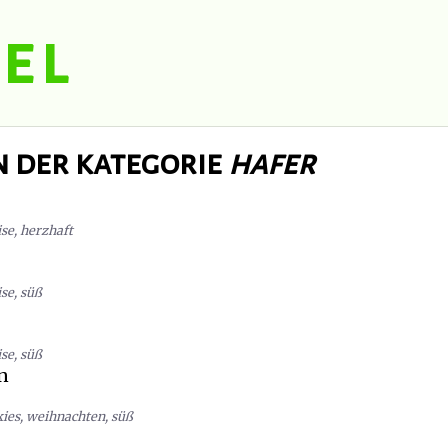
el
n der kategorie
hafer
ise
,
herzhaft
ise
,
süß
ise
,
süß
n
kies
,
weihnachten
,
süß