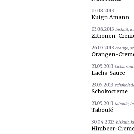
03.08.2013
Kuign Amann
03.08.2013
biskuit
,
k
Zitronen-Creme
26.07.2013
orange
,
sc
Orangen-Creme
23.05.2013
lachs
,
sauc
Lachs-Sauce
23.05.2013
schokolad
Schokocreme
23.05.2013
taboulé
,
b
Taboulé
30.04.2013
biskuit
,
k
Himbeer-Crem