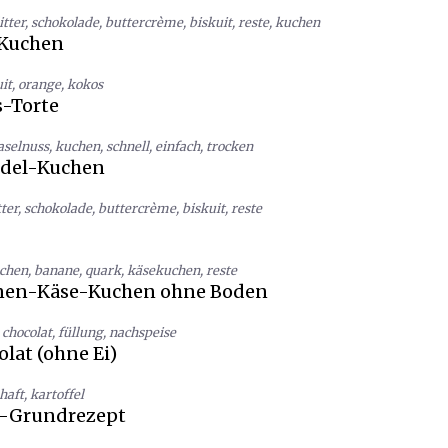
itter
,
schokolade
,
buttercrème
,
biskuit
,
reste
,
kuchen
-Kuchen
it
,
orange
,
kokos
-Torte
aselnuss
,
kuchen
,
schnell
,
einfach
,
trocken
del-Kuchen
ter
,
schokolade
,
buttercrème
,
biskuit
,
reste
chen
,
banane
,
quark
,
käsekuchen
,
reste
anen-Käse-Kuchen ohne Boden
chocolat
,
füllung
,
nachspeise
lat (ohne Ei)
haft
,
kartoffel
y-Grundrezept