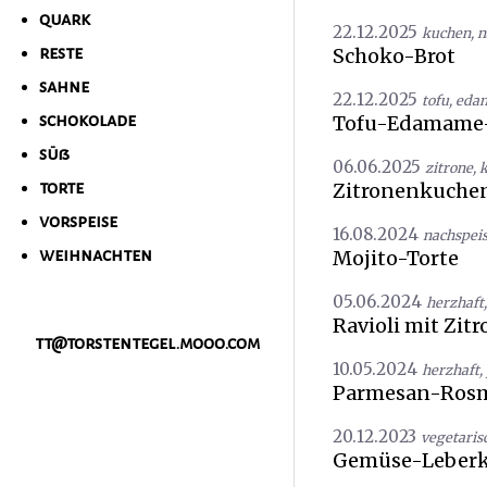
quark
22.12.2025
kuchen
,
n
Schoko-Brot
reste
sahne
22.12.2025
tofu
,
eda
Tofu-Edamame
schokolade
süß
06.06.2025
zitrone
,
Zitronenkuchen
torte
vorspeise
16.08.2024
nachspei
Mojito-Torte
weihnachten
05.06.2024
herzhaft
Ravioli mit Zit
tt@torstentegel.mooo.com
10.05.2024
herzhaft
,
Parmesan-Rosm
20.12.2023
vegetaris
Gemüse-Leberk