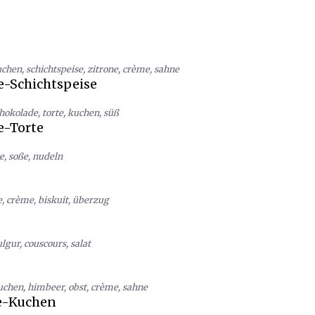
uchen
,
schichtspeise
,
zitrone
,
crème
,
sahne
-Schichtspeise
hokolade
,
torte
,
kuchen
,
süß
-Torte
e
,
soße
,
nudeln
e
,
crème
,
biskuit
,
überzug
ulgur
,
couscours
,
salat
uchen
,
himbeer
,
obst
,
crème
,
sahne
e-Kuchen