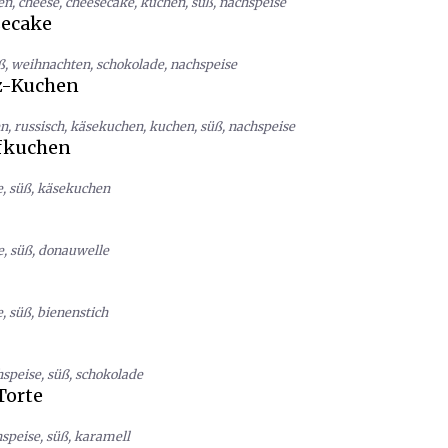
en
,
cheese
,
cheesecake
,
kuchen
,
süß
,
nachspeise
secake
ß
,
weihnachten
,
schokolade
,
nachspeise
z-Kuchen
en
,
russisch
,
käsekuchen
,
kuchen
,
süß
,
nachspeise
fkuchen
e
,
süß
,
käsekuchen
e
,
süß
,
donauwelle
e
,
süß
,
bienenstich
hspeise
,
süß
,
schokolade
Torte
speise
,
süß
,
karamell