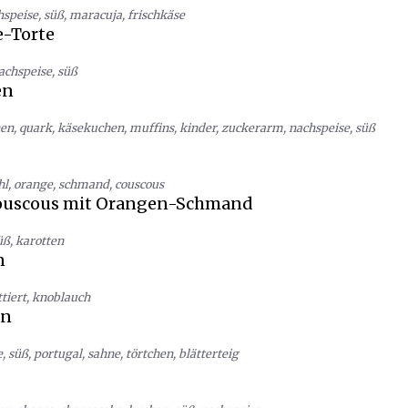
hspeise
,
süß
,
maracuja
,
frischkäse
-Torte
achspeise
,
süß
en
hen
,
quark
,
käsekuchen
,
muffins
,
kinder
,
zuckerarm
,
nachspeise
,
süß
hl
,
orange
,
schmand
,
couscous
uscous mit Orangen-Schmand
üß
,
karotten
n
ttiert
,
knoblauch
en
e
,
süß
,
portugal
,
sahne
,
törtchen
,
blätterteig