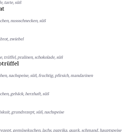
de
,
tarte
,
süß
at
chen
,
nussschnecken
,
süß
brot
,
zwiebel
se
,
trüffel
,
pralinen
,
schokolade
,
süß
trüffel
chen
,
nachspeise
,
süß
,
fruchtig
,
pfirsich
,
mandarinen
schen
,
gebäck
,
herzhaft
,
süß
iskuit
,
grundrezept
,
süß
,
nachspeise
rezept
,
gemüsekuchen
,
lachs
,
paprika
,
quark
,
schmand
,
hauptspeise