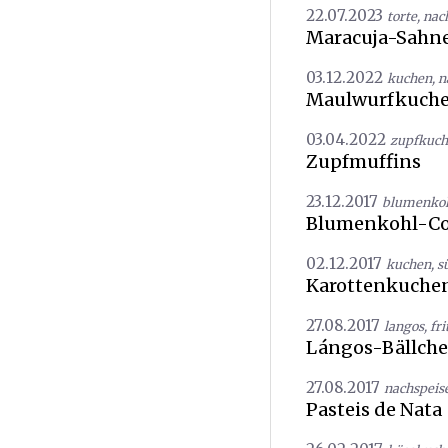
22.07.2023
torte
,
nac
Maracuja-Sahne
03.12.2022
kuchen
,
n
Maulwurfkuch
03.04.2022
zupfkuc
Zupfmuffins
23.12.2017
blumenko
Blumenkohl-Co
02.12.2017
kuchen
,
s
Karottenkuche
27.08.2017
langos
,
fri
Lángos-Bällch
27.08.2017
nachspeis
Pasteis de Nata