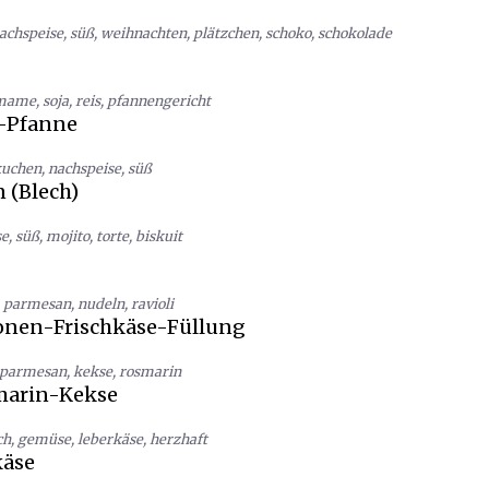
achspeise
,
süß
,
weihnachten
,
plätzchen
,
schoko
,
schokolade
mame
,
soja
,
reis
,
pfannengericht
-Pfanne
kuchen
,
nachspeise
,
süß
 (Blech)
se
,
süß
,
mojito
,
torte
,
biskuit
,
parmesan
,
nudeln
,
ravioli
ronen-Frischkäse-Füllung
parmesan
,
kekse
,
rosmarin
arin-Kekse
ch
,
gemüse
,
leberkäse
,
herzhaft
äse