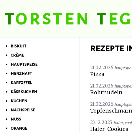
t
orsten
t
eg
t
orsten
t
egel
rezepte i
biskuit
crème
hauptspeise
21.02.2026
hauptspe
Pizza
herzhaft
kartoffel
21.02.2026
hauptspe
Rohrnudeln
käsekuchen
kuchen
21.02.2026
hauptspe
Topfenschmarr
nachspeise
nuss
23.12.2025
hafer
,
coo
Hafer-Cookies
orange