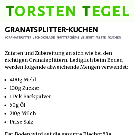
t
orsten
t
egel
granatsplitter-kuchen
/granatsplitter
/schokolade
/buttercrème
/biskuit
/reste
/kuchen
Zutaten und Zubereitung an sich wie bei den
richtigen
Granatsplittern
. Lediglich beim Boden
werden folgende abweichende Mengen verwendet:
400g Mehl
100g Zucker
1 Pck Backpulver
50g Öl
210g Milch
Prise Salz
Der Boden wird auf die gesamte Blechgröße