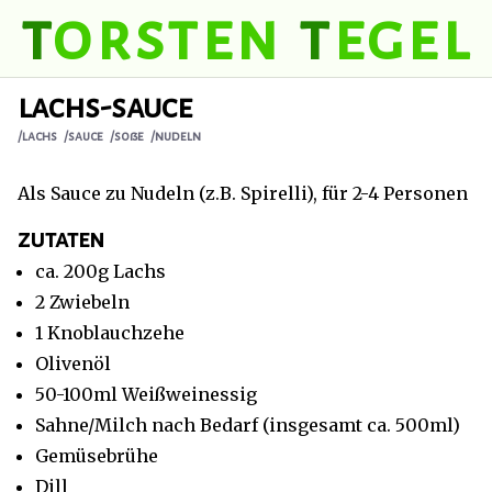
t
orsten
t
egel
lachs-sauce
/lachs
/sauce
/soße
/nudeln
Als Sauce zu Nudeln (z.B. Spirelli), für 2-4 Personen
zutaten
ca. 200g Lachs
2 Zwiebeln
1 Knoblauchzehe
Olivenöl
50-100ml Weißweinessig
Sahne/Milch nach Bedarf (insgesamt ca. 500ml)
Gemüsebrühe
Dill