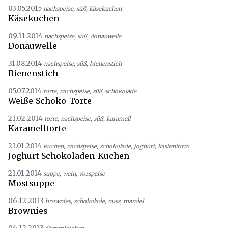
03.05.2015
nachspeise
,
süß
,
käsekuchen
Käsekuchen
09.11.2014
nachspeise
,
süß
,
donauwelle
Donauwelle
31.08.2014
nachspeise
,
süß
,
bienenstich
Bienenstich
05.07.2014
torte
,
nachspeise
,
süß
,
schokolade
Weiße-Schoko-Torte
21.02.2014
torte
,
nachspeise
,
süß
,
karamell
Karamelltorte
21.01.2014
kuchen
,
nachspeise
,
schokolade
,
joghurt
,
kastenform
Joghurt-Schokoladen-Kuchen
21.01.2014
suppe
,
wein
,
vorspeise
Mostsuppe
06.12.2013
brownies
,
schokolade
,
nuss
,
mandel
Brownies