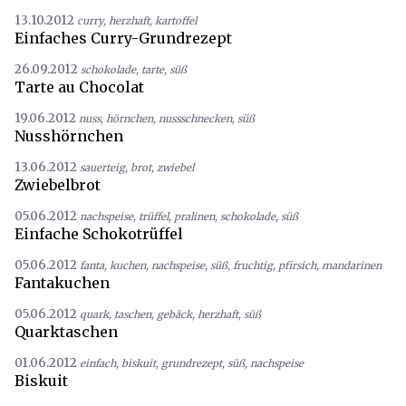
13.10.2012
curry
,
herzhaft
,
kartoffel
Einfaches Curry-Grundrezept
26.09.2012
schokolade
,
tarte
,
süß
Tarte au Chocolat
19.06.2012
nuss
,
hörnchen
,
nussschnecken
,
süß
Nusshörnchen
13.06.2012
sauerteig
,
brot
,
zwiebel
Zwiebelbrot
05.06.2012
nachspeise
,
trüffel
,
pralinen
,
schokolade
,
süß
Einfache Schokotrüffel
05.06.2012
fanta
,
kuchen
,
nachspeise
,
süß
,
fruchtig
,
pfirsich
,
mandarinen
Fantakuchen
05.06.2012
quark
,
taschen
,
gebäck
,
herzhaft
,
süß
Quarktaschen
01.06.2012
einfach
,
biskuit
,
grundrezept
,
süß
,
nachspeise
Biskuit