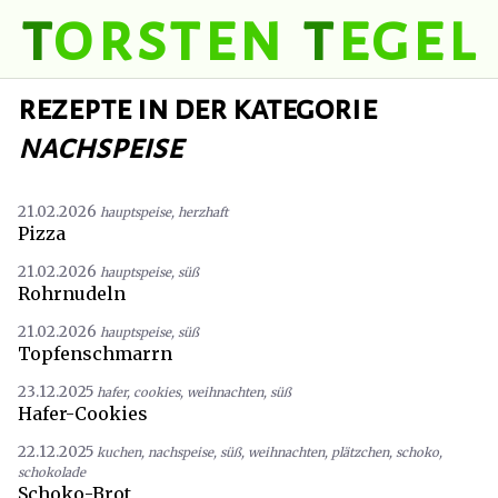
t
orsten
t
egel
rezepte in der kategorie
nachspeise
21.02.2026
hauptspeise
,
herzhaft
Pizza
21.02.2026
hauptspeise
,
süß
Rohrnudeln
21.02.2026
hauptspeise
,
süß
Topfenschmarrn
23.12.2025
hafer
,
cookies
,
weihnachten
,
süß
Hafer-Cookies
22.12.2025
kuchen
,
nachspeise
,
süß
,
weihnachten
,
plätzchen
,
schoko
,
schokolade
Schoko-Brot