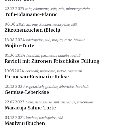
22.12.2025
tofu
,
edamame
,
soja
,
reis
,
pfannengericht
Tofu-Edamame-Pfanne
06.06.2025
zitrone
,
kuchen
,
nachspeise
,
süß
Zitronenkuchen (Blech)
16.08.2024
nachspeise
,
süß
,
mojito
,
torte
,
biskuit
Mojito-Torte
05.06.2024
herzhaft
,
parmesan
,
nudeln
,
ravioli
Ravioli mit Zitronen-Frischkäse-Füllung
10.05.2024
herzhaft
,
parmesan
,
kekse
,
rosmarin
Parmesan-Rosmarin-Kekse
20.12.2023
vegetarisch
,
gemüse
,
leberkäse
,
herzhaft
Gemüse-Leberkäse
22.07.2023
torte
,
nachspeise
,
süß
,
maracuja
,
frischkäse
Maracuja-Sahne-Torte
03.12.2022
kuchen
,
nachspeise
,
süß
Maulwurfkuchen