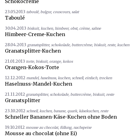
Schokocreme
23.05.2013
taboulé
,
bulgur
,
couscours
,
salat
Taboulé
30.04.2013
biskuit
,
kuchen
,
himbeer
,
obst
,
crème
,
sahne
Himbeer-Creme-Kuchen
28.04.2013
granatsplitter
,
schokolade
,
buttercrème
,
biskuit
,
reste
,
kuchen
Granatsplitter-Kuchen
21.01.2013
torte
,
biskuit
,
orange
,
kokos
Orangen-Kokos-Torte
12.12.2012
mandel
,
haselnuss
,
kuchen
,
schnell
,
einfach
,
trocken
Haselnuss-Mandel-Kuchen
21.11.2012
granatsplitter
,
schokolade
,
buttercrème
,
biskuit
,
reste
Granatsplitter
23.10.2012
schnell
,
kuchen
,
banane
,
quark
,
käsekuchen
,
reste
Schneller Bananen-Käse-Kuchen ohne Boden
19.10.2012
mousse au chocolat
,
füllung
,
nachspeise
Mousse au chocolat (ohne Ei)