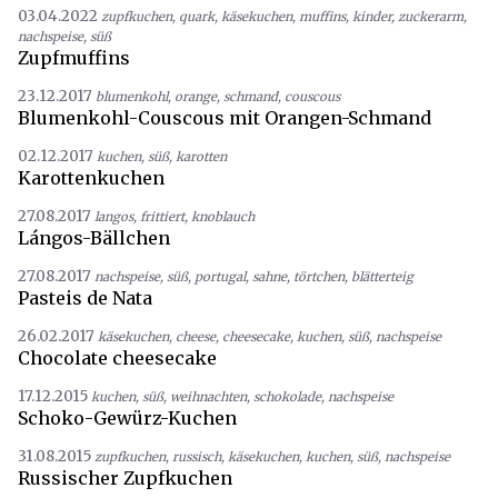
03.04.2022
zupfkuchen
,
quark
,
käsekuchen
,
muffins
,
kinder
,
zuckerarm
,
nachspeise
,
süß
Zupfmuffins
23.12.2017
blumenkohl
,
orange
,
schmand
,
couscous
Blumenkohl-Couscous mit Orangen-Schmand
02.12.2017
kuchen
,
süß
,
karotten
Karottenkuchen
27.08.2017
langos
,
frittiert
,
knoblauch
Lángos-Bällchen
27.08.2017
nachspeise
,
süß
,
portugal
,
sahne
,
törtchen
,
blätterteig
Pasteis de Nata
26.02.2017
käsekuchen
,
cheese
,
cheesecake
,
kuchen
,
süß
,
nachspeise
Chocolate cheesecake
17.12.2015
kuchen
,
süß
,
weihnachten
,
schokolade
,
nachspeise
Schoko-Gewürz-Kuchen
31.08.2015
zupfkuchen
,
russisch
,
käsekuchen
,
kuchen
,
süß
,
nachspeise
Russischer Zupfkuchen