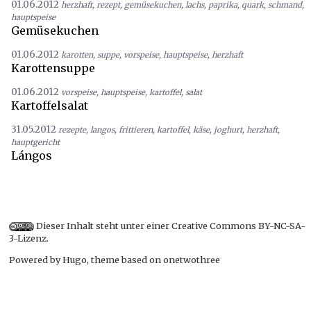
01.06.2012
herzhaft
,
rezept
,
gemüsekuchen
,
lachs
,
paprika
,
quark
,
schmand
,
hauptspeise
Gemüsekuchen
01.06.2012
karotten
,
suppe
,
vorspeise
,
hauptspeise
,
herzhaft
Karottensuppe
01.06.2012
vorspeise
,
hauptspeise
,
kartoffel
,
salat
Kartoffelsalat
31.05.2012
rezepte
,
langos
,
frittieren
,
kartoffel
,
käse
,
joghurt
,
herzhaft
,
hauptgericht
Lángos
Dieser Inhalt steht unter einer
Creative Commons BY-NC-SA-
3-Lizenz
.
Powered by
Hugo
, theme based on
onetwothree