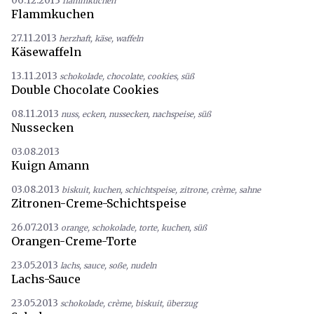
06.12.2013
flammkuchen
Flammkuchen
27.11.2013
herzhaft
,
käse
,
waffeln
Käsewaffeln
13.11.2013
schokolade
,
chocolate
,
cookies
,
süß
Double Chocolate Cookies
08.11.2013
nuss
,
ecken
,
nussecken
,
nachspeise
,
süß
Nussecken
03.08.2013
Kuign Amann
03.08.2013
biskuit
,
kuchen
,
schichtspeise
,
zitrone
,
crème
,
sahne
Zitronen-Creme-Schichtspeise
26.07.2013
orange
,
schokolade
,
torte
,
kuchen
,
süß
Orangen-Creme-Torte
23.05.2013
lachs
,
sauce
,
soße
,
nudeln
Lachs-Sauce
23.05.2013
schokolade
,
crème
,
biskuit
,
überzug