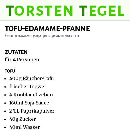
t
orsten
t
egel
tofu-edamame-pfanne
/tofu
/edamame
/soja
/reis
/pfannengericht
zutaten
für 4 Personen
tofu
400g Räucher-Tofu
frischer Ingwer
4 Knoblauchzehen
160ml Soja-Sauce
2 TL Paprikapulver
40g Zucker
40ml Wasser