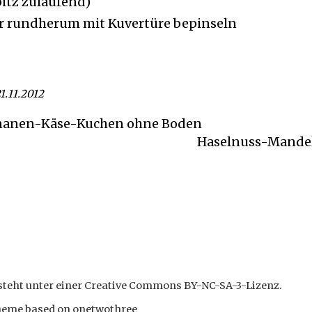
itz zulaufend)
er rundherum mit Kuvertüre bepinseln
1.11.2012
ananen-Käse-Kuchen ohne Boden
Haselnuss-Mande
steht unter einer
Creative Commons BY-NC-SA-3-Lizenz
.
theme based on
onetwothree