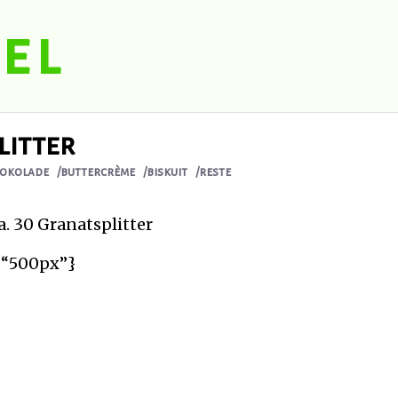
el
litter
hokolade
/buttercrème
/biskuit
/reste
a. 30 Granatsplitter
=“500px”}