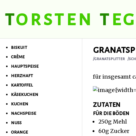
t
orsten
t
eg
t
orsten
t
egel
granatsp
biskuit
crème
/granatsplitter
/sc
hauptspeise
herzhaft
für insgesamt c
kartoffel
{width
käsekuchen
zutaten
kuchen
für die böden
nachspeise
250g Mehl
nuss
60g Zucker
orange