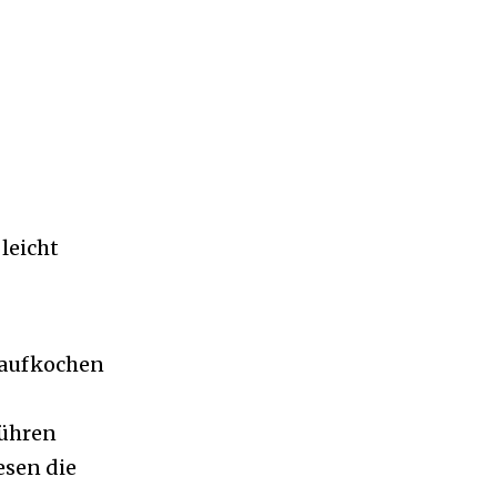
leicht
t aufkochen
rühren
esen die