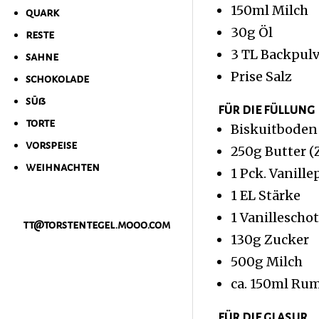
150ml Milch
quark
30g Öl
reste
3 TL Backpulv
sahne
Prise Salz
schokolade
süß
für die füllung
torte
Biskuitboden (
vorspeise
250g Butter 
weihnachten
1 Pck. Vanill
1 EL Stärke
1 Vanillescho
tt@torstentegel.mooo.com
130g Zucker
500g Milch
ca. 150ml Ru
für die glasur