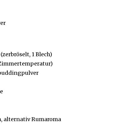
er
zerbröselt, 1 Blech)
(Zimmertemperatur)
epuddingpulver
te
m, alternativ Rumaroma