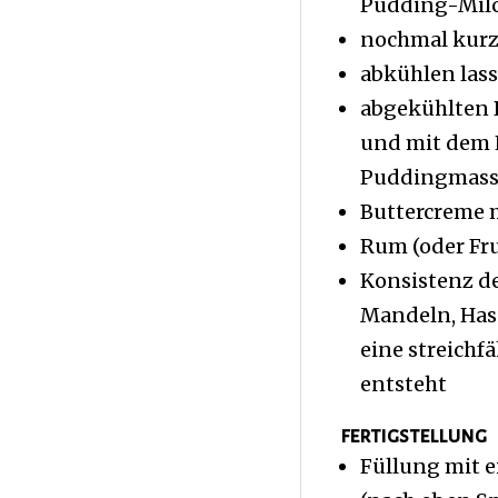
Pudding-Milc
nochmal kurz
abkühlen las
abgekühlten 
und mit dem 
Puddingmass
Buttercreme 
Rum (oder Fr
Konsistenz d
Mandeln, Hasel
eine streichf
entsteht
fertigstellung
Füllung mit e