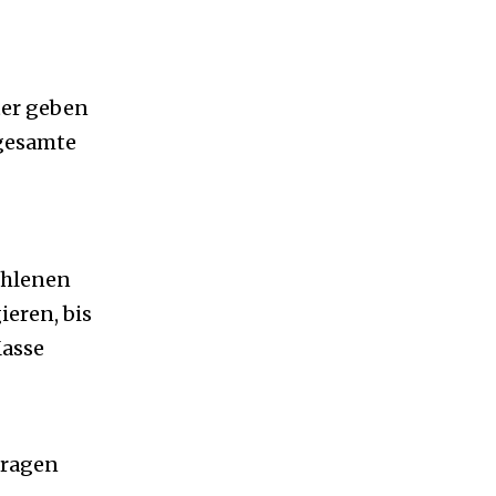
ter geben
 gesamte
ahlenen
ieren, bis
Masse
tragen