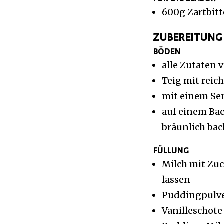
600g Zartbitt
zubereitung
böden
alle Zutaten
Teig mit reic
mit einem Sen
auf einem Bac
bräunlich bac
füllung
Milch mit Zuc
lassen
Puddingpulve
Vanilleschot