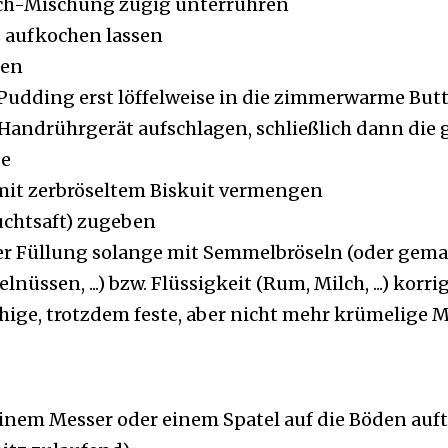
h-Mischung zügig unterrühren
 aufkochen lassen
sen
Pudding erst löffelweise in die zimmerwarme But
Handrührgerät aufschlagen, schließlich dann die
e
mit zerbröseltem Biskuit vermengen
uchtsaft) zugeben
er Füllung solange mit Semmelbröseln (oder gem
nüssen, ...) bzw. Flüssigkeit (Rum, Milch, ...) korrig
ähige, trotzdem feste, aber nicht mehr krümelige 
inem Messer oder einem Spatel auf die Böden auf