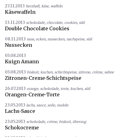
27.11.2013
herzhaft
,
käse
,
waffeln
Käsewaffeln
13.11.2013
schokolade
,
chocolate
,
cookies
,
süß
Double Chocolate Cookies
08.11.2013
nuss
,
ecken
,
nussecken
,
nachspeise
,
süß
Nussecken
03.08.2013
Kuign Amann
03.08.2013
biskuit
,
kuchen
,
schichtspeise
,
zitrone
,
crème
,
sahne
Zitronen-Creme-Schichtspeise
26.07.2013
orange
,
schokolade
,
torte
,
kuchen
,
süß
Orangen-Creme-Torte
23.05.2013
lachs
,
sauce
,
soße
,
nudeln
Lachs-Sauce
23.05.2013
schokolade
,
crème
,
biskuit
,
überzug
Schokocreme