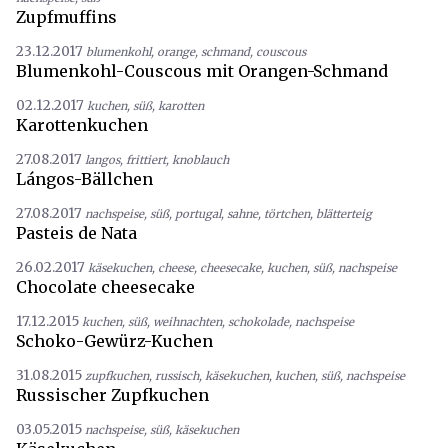
Zupfmuffins
23.12.2017
blumenkohl
,
orange
,
schmand
,
couscous
Blumenkohl-Couscous mit Orangen-Schmand
02.12.2017
kuchen
,
süß
,
karotten
Karottenkuchen
27.08.2017
langos
,
frittiert
,
knoblauch
Lángos-Bällchen
27.08.2017
nachspeise
,
süß
,
portugal
,
sahne
,
törtchen
,
blätterteig
Pasteis de Nata
26.02.2017
käsekuchen
,
cheese
,
cheesecake
,
kuchen
,
süß
,
nachspeise
Chocolate cheesecake
17.12.2015
kuchen
,
süß
,
weihnachten
,
schokolade
,
nachspeise
Schoko-Gewürz-Kuchen
31.08.2015
zupfkuchen
,
russisch
,
käsekuchen
,
kuchen
,
süß
,
nachspeise
Russischer Zupfkuchen
03.05.2015
nachspeise
,
süß
,
käsekuchen