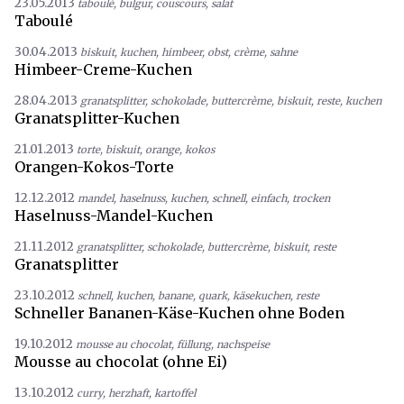
23.05.2013
taboulé
,
bulgur
,
couscours
,
salat
Taboulé
30.04.2013
biskuit
,
kuchen
,
himbeer
,
obst
,
crème
,
sahne
Himbeer-Creme-Kuchen
28.04.2013
granatsplitter
,
schokolade
,
buttercrème
,
biskuit
,
reste
,
kuchen
Granatsplitter-Kuchen
21.01.2013
torte
,
biskuit
,
orange
,
kokos
Orangen-Kokos-Torte
12.12.2012
mandel
,
haselnuss
,
kuchen
,
schnell
,
einfach
,
trocken
Haselnuss-Mandel-Kuchen
21.11.2012
granatsplitter
,
schokolade
,
buttercrème
,
biskuit
,
reste
Granatsplitter
23.10.2012
schnell
,
kuchen
,
banane
,
quark
,
käsekuchen
,
reste
Schneller Bananen-Käse-Kuchen ohne Boden
19.10.2012
mousse au chocolat
,
füllung
,
nachspeise
Mousse au chocolat (ohne Ei)
13.10.2012
curry
,
herzhaft
,
kartoffel