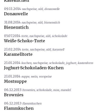
Käsekuchen
09.11.2014
nachspeise
,
süß
,
donauwelle
Donauwelle
31.08.2014
nachspeise
,
süß
,
bienenstich
Bienenstich
05.07.2014
torte
,
nachspeise
,
süß
,
schokolade
Weiße-Schoko-Torte
21.02.2014
torte
,
nachspeise
,
süß
,
karamell
Karamelltorte
21.01.2014
kuchen
,
nachspeise
,
schokolade
,
joghurt
,
kastenform
Joghurt-Schokoladen-Kuchen
21.01.2014
suppe
,
wein
,
vorspeise
Mostsuppe
06.12.2013
brownies
,
schokolade
,
nuss
,
mandel
Brownies
06.12.2013
flammkuchen
Flammkuchen