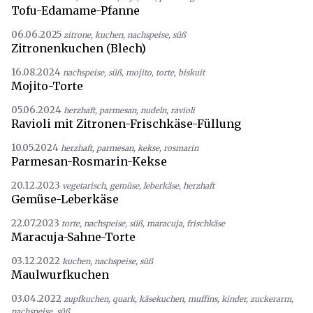
Tofu-Edamame-Pfanne
06.06.2025
zitrone
,
kuchen
,
nachspeise
,
süß
Zitronenkuchen (Blech)
16.08.2024
nachspeise
,
süß
,
mojito
,
torte
,
biskuit
Mojito-Torte
05.06.2024
herzhaft
,
parmesan
,
nudeln
,
ravioli
Ravioli mit Zitronen-Frischkäse-Füllung
10.05.2024
herzhaft
,
parmesan
,
kekse
,
rosmarin
Parmesan-Rosmarin-Kekse
20.12.2023
vegetarisch
,
gemüse
,
leberkäse
,
herzhaft
Gemüse-Leberkäse
22.07.2023
torte
,
nachspeise
,
süß
,
maracuja
,
frischkäse
Maracuja-Sahne-Torte
03.12.2022
kuchen
,
nachspeise
,
süß
Maulwurfkuchen
03.04.2022
zupfkuchen
,
quark
,
käsekuchen
,
muffins
,
kinder
,
zuckerarm
,
nachspeise
,
süß