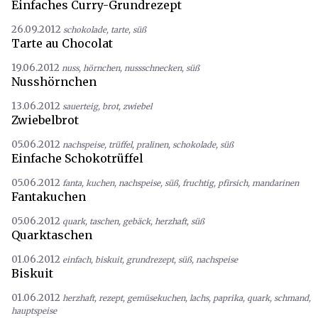
Einfaches Curry-Grundrezept
26.09.2012
schokolade
,
tarte
,
süß
Tarte au Chocolat
19.06.2012
nuss
,
hörnchen
,
nussschnecken
,
süß
Nusshörnchen
13.06.2012
sauerteig
,
brot
,
zwiebel
Zwiebelbrot
05.06.2012
nachspeise
,
trüffel
,
pralinen
,
schokolade
,
süß
Einfache Schokotrüffel
05.06.2012
fanta
,
kuchen
,
nachspeise
,
süß
,
fruchtig
,
pfirsich
,
mandarinen
Fantakuchen
05.06.2012
quark
,
taschen
,
gebäck
,
herzhaft
,
süß
Quarktaschen
01.06.2012
einfach
,
biskuit
,
grundrezept
,
süß
,
nachspeise
Biskuit
01.06.2012
herzhaft
,
rezept
,
gemüsekuchen
,
lachs
,
paprika
,
quark
,
schmand
,
hauptspeise