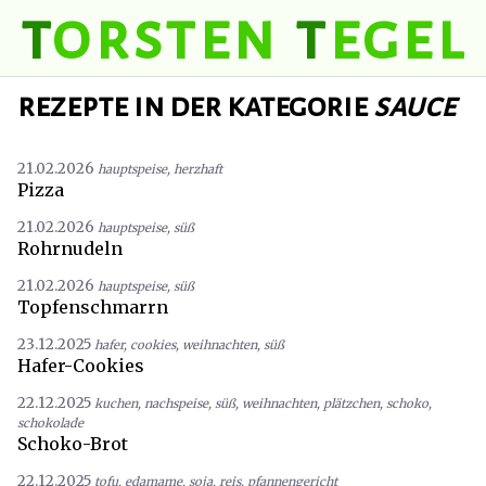
t
orsten
t
egel
rezepte in der kategorie
sauce
21.02.2026
hauptspeise
,
herzhaft
Pizza
21.02.2026
hauptspeise
,
süß
Rohrnudeln
21.02.2026
hauptspeise
,
süß
Topfenschmarrn
23.12.2025
hafer
,
cookies
,
weihnachten
,
süß
Hafer-Cookies
22.12.2025
kuchen
,
nachspeise
,
süß
,
weihnachten
,
plätzchen
,
schoko
,
schokolade
Schoko-Brot
22.12.2025
tofu
,
edamame
,
soja
,
reis
,
pfannengericht