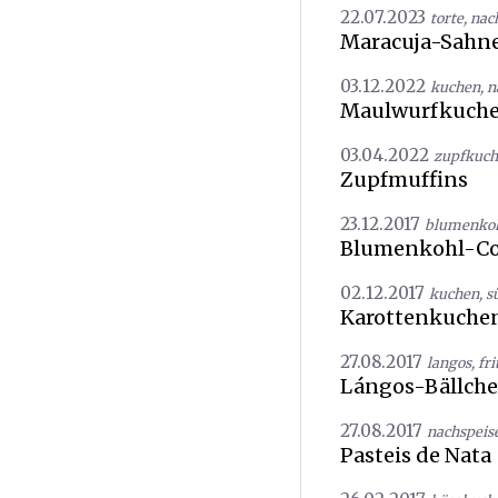
22.07.2023
torte
,
nac
Maracuja-Sahne
03.12.2022
kuchen
,
n
Maulwurfkuch
03.04.2022
zupfkuc
Zupfmuffins
23.12.2017
blumenko
Blumenkohl-Co
02.12.2017
kuchen
,
s
Karottenkuche
27.08.2017
langos
,
fri
Lángos-Bällch
27.08.2017
nachspeis
Pasteis de Nata