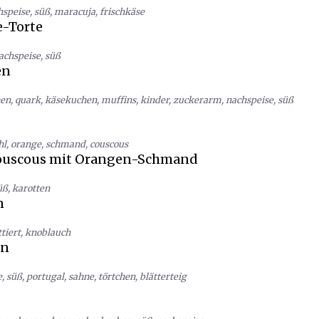
hspeise
,
süß
,
maracuja
,
frischkäse
-Torte
achspeise
,
süß
en
hen
,
quark
,
käsekuchen
,
muffins
,
kinder
,
zuckerarm
,
nachspeise
,
süß
hl
,
orange
,
schmand
,
couscous
uscous mit Orangen-Schmand
üß
,
karotten
n
ttiert
,
knoblauch
en
e
,
süß
,
portugal
,
sahne
,
törtchen
,
blätterteig