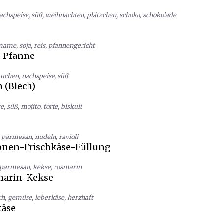
achspeise
,
süß
,
weihnachten
,
plätzchen
,
schoko
,
schokolade
mame
,
soja
,
reis
,
pfannengericht
-Pfanne
kuchen
,
nachspeise
,
süß
 (Blech)
se
,
süß
,
mojito
,
torte
,
biskuit
,
parmesan
,
nudeln
,
ravioli
ronen-Frischkäse-Füllung
parmesan
,
kekse
,
rosmarin
arin-Kekse
ch
,
gemüse
,
leberkäse
,
herzhaft
äse