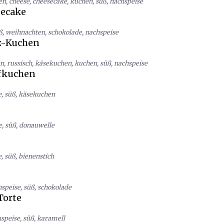
en
,
cheese
,
cheesecake
,
kuchen
,
süß
,
nachspeise
secake
ß
,
weihnachten
,
schokolade
,
nachspeise
z-Kuchen
en
,
russisch
,
käsekuchen
,
kuchen
,
süß
,
nachspeise
fkuchen
e
,
süß
,
käsekuchen
e
,
süß
,
donauwelle
e
,
süß
,
bienenstich
hspeise
,
süß
,
schokolade
Torte
speise
,
süß
,
karamell