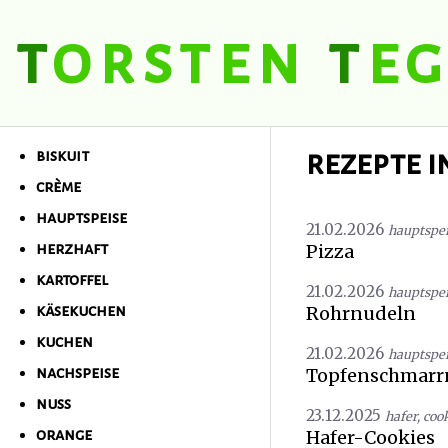
t
orsten
t
eg
t
orsten
t
egel
rezepte i
biskuit
crème
hauptspeise
21.02.2026
hauptspe
Pizza
herzhaft
kartoffel
21.02.2026
hauptspe
Rohrnudeln
käsekuchen
kuchen
21.02.2026
hauptspe
Topfenschmarr
nachspeise
nuss
23.12.2025
hafer
,
coo
Hafer-Cookies
orange