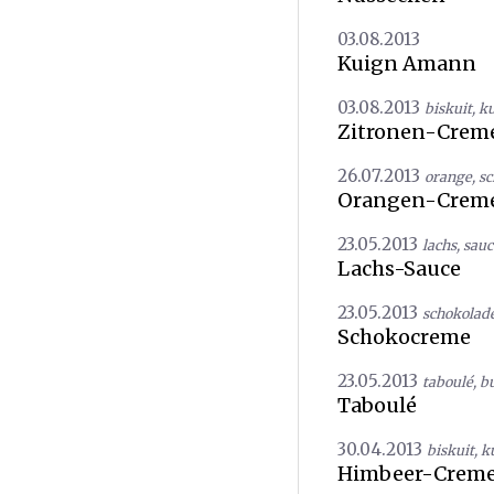
03.08.2013
Kuign Amann
03.08.2013
biskuit
,
k
Zitronen-Creme
26.07.2013
orange
,
sc
Orangen-Creme
23.05.2013
lachs
,
sauc
Lachs-Sauce
23.05.2013
schokolad
Schokocreme
23.05.2013
taboulé
,
b
Taboulé
30.04.2013
biskuit
,
k
Himbeer-Crem