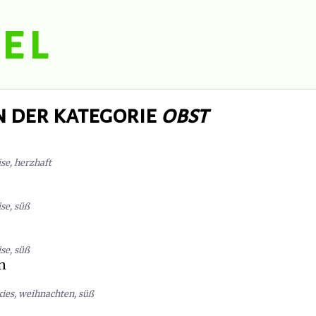
el
n der kategorie
obst
ise
,
herzhaft
ise
,
süß
ise
,
süß
n
kies
,
weihnachten
,
süß