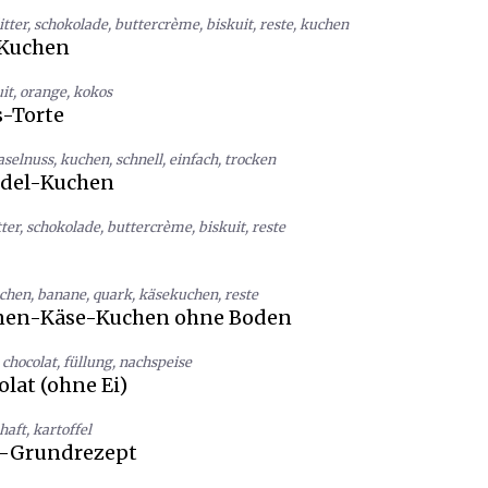
itter
,
schokolade
,
buttercrème
,
biskuit
,
reste
,
kuchen
-Kuchen
it
,
orange
,
kokos
-Torte
aselnuss
,
kuchen
,
schnell
,
einfach
,
trocken
del-Kuchen
ter
,
schokolade
,
buttercrème
,
biskuit
,
reste
chen
,
banane
,
quark
,
käsekuchen
,
reste
anen-Käse-Kuchen ohne Boden
chocolat
,
füllung
,
nachspeise
lat (ohne Ei)
haft
,
kartoffel
y-Grundrezept