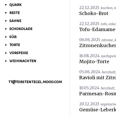
quark
22.12.2025
kuchen
,
n
Schoko-Brot
reste
sahne
22.12.2025
tofu
,
eda
Tofu-Edamame
schokolade
süß
06.06.2025
zitrone
,
Zitronenkuchen
torte
vorspeise
16.08.2024
nachspei
Mojito-Torte
weihnachten
05.06.2024
herzhaft
Ravioli mit Zit
tt@torstentegel.mooo.com
10.05.2024
herzhaft
,
Parmesan-Rosm
20.12.2023
vegetaris
Gemüse-Leberk