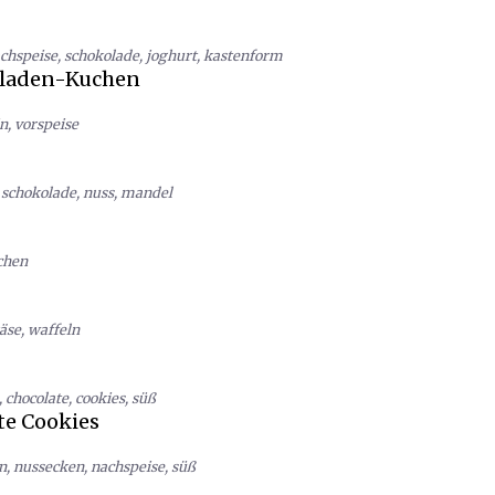
chspeise
,
schokolade
,
joghurt
,
kastenform
oladen-Kuchen
n
,
vorspeise
,
schokolade
,
nuss
,
mandel
chen
äse
,
waffeln
,
chocolate
,
cookies
,
süß
te Cookies
n
,
nussecken
,
nachspeise
,
süß