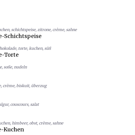
uchen
,
schichtspeise
,
zitrone
,
crème
,
sahne
-Schichtspeise
hokolade
,
torte
,
kuchen
,
süß
-Torte
e
,
soße
,
nudeln
e
,
crème
,
biskuit
,
überzug
ulgur
,
couscours
,
salat
uchen
,
himbeer
,
obst
,
crème
,
sahne
e-Kuchen