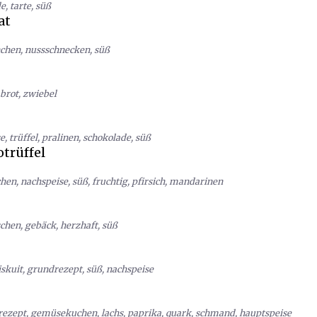
de
,
tarte
,
süß
at
chen
,
nussschnecken
,
süß
brot
,
zwiebel
se
,
trüffel
,
pralinen
,
schokolade
,
süß
trüffel
chen
,
nachspeise
,
süß
,
fruchtig
,
pfirsich
,
mandarinen
schen
,
gebäck
,
herzhaft
,
süß
iskuit
,
grundrezept
,
süß
,
nachspeise
rezept
,
gemüsekuchen
,
lachs
,
paprika
,
quark
,
schmand
,
hauptspeise