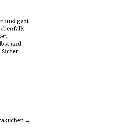
en und geht
 ebenfalls
er,
lbst und
 Sicher
takuchen →