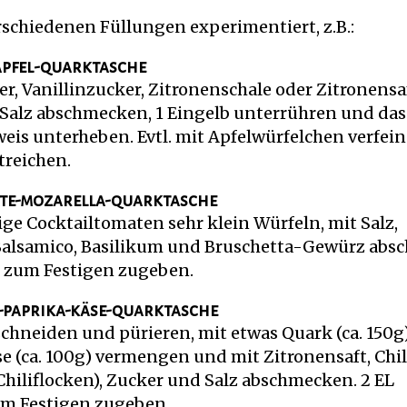
rschiedenen Füllungen experimentiert, z.B.:
apfel-quarktasche
r, Vanillinzucker, Zitronenschale oder Zitronensa
 Salz abschmecken, 1 Eingelb unterrühren und das
eis unterheben. Evtl. mit Apfelwürfelchen verfein
treichen.
te-mozarella-quarktasche
nige Cocktailtomaten sehr klein Würfeln, mit Salz,
Balsamico, Basilikum und Bruschetta-Gewürz abs
e zum Festigen zugeben.
i-paprika-käse-quarktasche
schneiden und pürieren, mit etwas Quark (ca. 150g
 (ca. 100g) vermengen und mit Zitronensaft, Chil
 Chiliflocken), Zucker und Salz abschmecken. 2 EL
um Festigen zugeben.