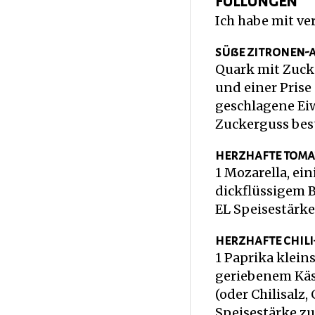
füllungen
Ich habe mit ve
süße zitronen-
Quark mit Zucke
und einer Prise
geschlagene Eiw
Zuckerguss bes
herzhafte toma
1 Mozarella, ei
dickflüssigem 
EL Speisestärk
herzhafte chil
1 Paprika klein
geriebenem Käse
(oder Chilisalz,
Speisestärke z