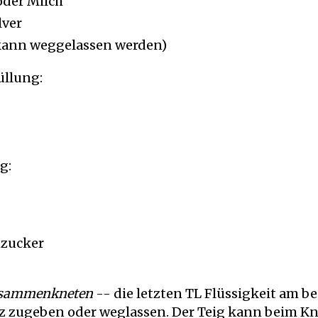
oder Milch
lver
(kann weggelassen werden)
üllung:
g:
nzucker
zusammenkneten
-- die letzten TL Flüssigkeit am be
z zugeben oder weglassen. Der Teig kann beim K