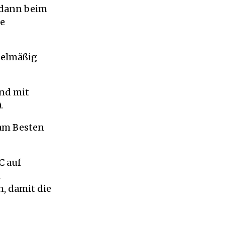
 dann beim
ie
gelmäßig
und mit
.
 am Besten
C auf
m
n, damit die