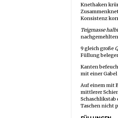
Knethaken krüm
Zusammenkneten
Konsistenz korr
Teigmasse halb
nachgemehlten)
9 gleich große
Q
Füllung belegen
Kanten befeuc
mit einer Gabe
Auf einem mit B
mittlerer Schi
Schaschlikstab 
Taschen nicht p