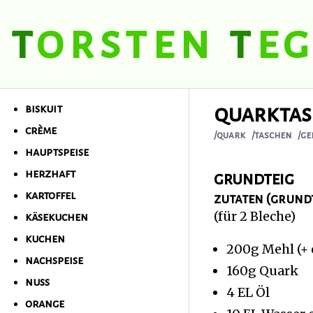
t
orsten
t
eg
t
orsten
t
egel
quarkta
biskuit
crème
/quark
/taschen
/ge
hauptspeise
herzhaft
grundteig
kartoffel
zutaten (grund
(für 2 Bleche)
käsekuchen
kuchen
200g Mehl (+
nachspeise
160g Quark
nuss
4 EL Öl
orange