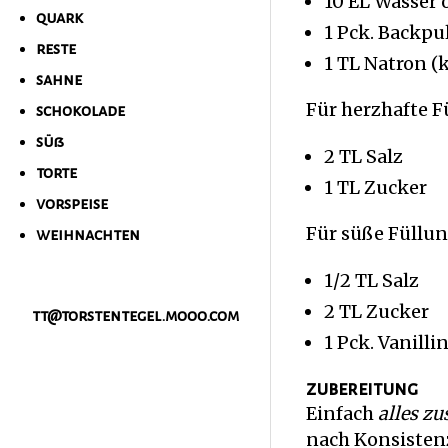
10 EL Wasser 
quark
1 Pck. Backpu
reste
1 TL Natron 
sahne
Für herzhafte F
schokolade
süß
2 TL Salz
torte
1 TL Zucker
vorspeise
Für süße Füllun
weihnachten
1/2 TL Salz
2 TL Zucker
tt@torstentegel.mooo.com
1 Pck. Vanilli
zubereitung
Einfach
alles 
nach Konsisten