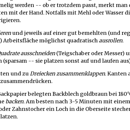
elig werden -- ob er trotzdem passt, merkt man
 mit der Hand. Notfalls mit Mehl oder Wasser d
igieren.
ieren
und jeweils auf einer gut bemehlten (und re
 Arbeitsfläche möglichst quadratisch
ausrollen
.
uadrate ausschneiden
(Teigschaber oder Messer) 
 (sparsam -- sie platzen sonst auf und laufen aus)
hten und zu
Dreiecken zusammenklappen
. Kanten
l zusammendrücken.
ackpapier belegten Backblech goldbraun bei 180°
ene
backen
. Am besten nach 3-5 Minuten mit eine
oder Zahnstocher ein Loch in die Oberseite steche
latzen.