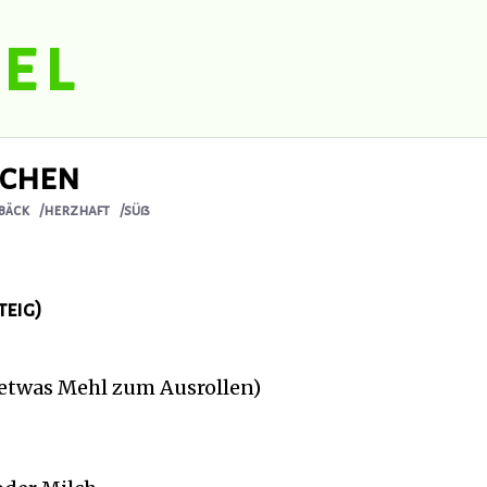
el
schen
bäck
/herzhaft
/süß
teig)
 etwas Mehl zum Ausrollen)