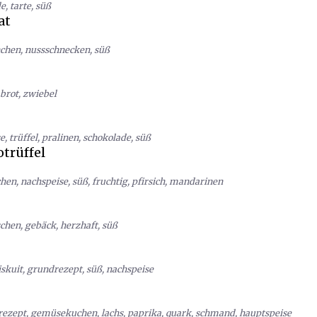
de
,
tarte
,
süß
at
chen
,
nussschnecken
,
süß
brot
,
zwiebel
se
,
trüffel
,
pralinen
,
schokolade
,
süß
trüffel
chen
,
nachspeise
,
süß
,
fruchtig
,
pfirsich
,
mandarinen
schen
,
gebäck
,
herzhaft
,
süß
iskuit
,
grundrezept
,
süß
,
nachspeise
rezept
,
gemüsekuchen
,
lachs
,
paprika
,
quark
,
schmand
,
hauptspeise