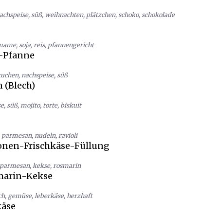
achspeise
,
süß
,
weihnachten
,
plätzchen
,
schoko
,
schokolade
mame
,
soja
,
reis
,
pfannengericht
-Pfanne
kuchen
,
nachspeise
,
süß
 (Blech)
se
,
süß
,
mojito
,
torte
,
biskuit
,
parmesan
,
nudeln
,
ravioli
ronen-Frischkäse-Füllung
parmesan
,
kekse
,
rosmarin
arin-Kekse
ch
,
gemüse
,
leberkäse
,
herzhaft
äse