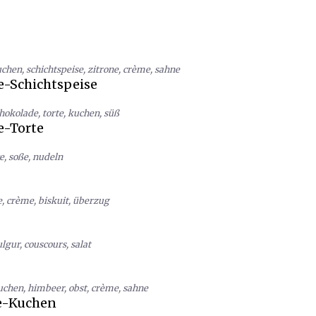
uchen
,
schichtspeise
,
zitrone
,
crème
,
sahne
-Schichtspeise
hokolade
,
torte
,
kuchen
,
süß
-Torte
e
,
soße
,
nudeln
e
,
crème
,
biskuit
,
überzug
ulgur
,
couscours
,
salat
uchen
,
himbeer
,
obst
,
crème
,
sahne
e-Kuchen