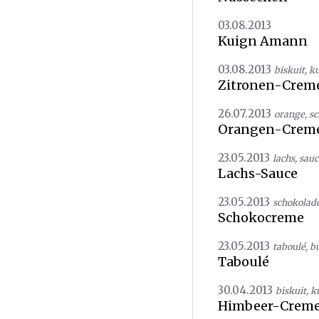
03.08.2013
Kuign Amann
03.08.2013
biskuit
,
k
Zitronen-Creme
26.07.2013
orange
,
sc
Orangen-Creme
23.05.2013
lachs
,
sauc
Lachs-Sauce
23.05.2013
schokolad
Schokocreme
23.05.2013
taboulé
,
b
Taboulé
30.04.2013
biskuit
,
k
Himbeer-Crem