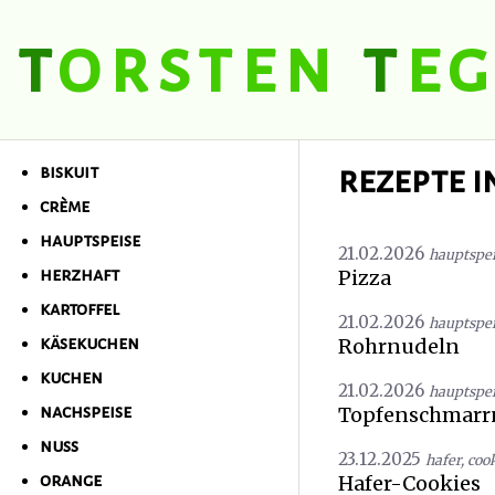
t
orsten
t
eg
t
orsten
t
egel
rezepte i
biskuit
crème
hauptspeise
21.02.2026
hauptspe
Pizza
herzhaft
kartoffel
21.02.2026
hauptspe
Rohrnudeln
käsekuchen
kuchen
21.02.2026
hauptspe
Topfenschmarr
nachspeise
nuss
23.12.2025
hafer
,
coo
Hafer-Cookies
orange