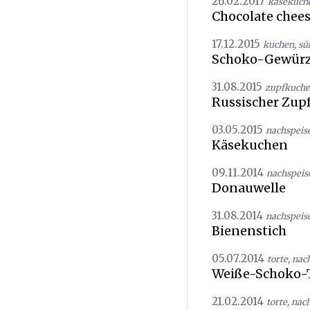
26.02.2017
käsekuch
Chocolate chee
17.12.2015
kuchen
,
sü
Schoko-Gewür
31.08.2015
zupfkuch
Russischer Zup
03.05.2015
nachspeis
Käsekuchen
09.11.2014
nachspeis
Donauwelle
31.08.2014
nachspeis
Bienenstich
05.07.2014
torte
,
nac
Weiße-Schoko-
21.02.2014
torte
,
nach