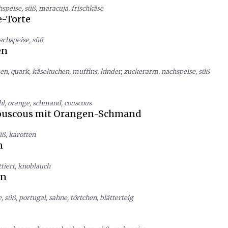
hspeise
,
süß
,
maracuja
,
frischkäse
-Torte
achspeise
,
süß
en
hen
,
quark
,
käsekuchen
,
muffins
,
kinder
,
zuckerarm
,
nachspeise
,
süß
hl
,
orange
,
schmand
,
couscous
uscous mit Orangen-Schmand
üß
,
karotten
n
ttiert
,
knoblauch
en
e
,
süß
,
portugal
,
sahne
,
törtchen
,
blätterteig