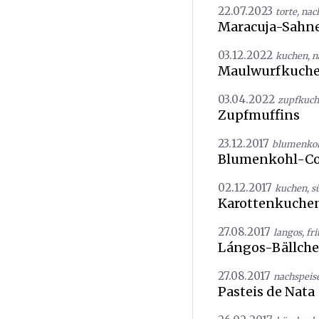
22.07.2023
torte
,
nac
Maracuja-Sahne
03.12.2022
kuchen
,
n
Maulwurfkuch
03.04.2022
zupfkuc
Zupfmuffins
23.12.2017
blumenko
Blumenkohl-Co
02.12.2017
kuchen
,
s
Karottenkuche
27.08.2017
langos
,
fri
Lángos-Bällch
27.08.2017
nachspeis
Pasteis de Nata