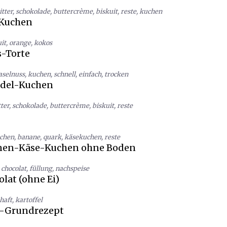
itter
,
schokolade
,
buttercrème
,
biskuit
,
reste
,
kuchen
-Kuchen
it
,
orange
,
kokos
-Torte
aselnuss
,
kuchen
,
schnell
,
einfach
,
trocken
del-Kuchen
ter
,
schokolade
,
buttercrème
,
biskuit
,
reste
chen
,
banane
,
quark
,
käsekuchen
,
reste
anen-Käse-Kuchen ohne Boden
chocolat
,
füllung
,
nachspeise
lat (ohne Ei)
haft
,
kartoffel
y-Grundrezept