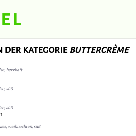
el
n der kategorie
buttercrème
ise
,
herzhaft
ise
,
süß
ise
,
süß
n
kies
,
weihnachten
,
süß