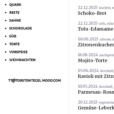
quark
22.12.2025
kuchen
,
n
Schoko-Brot
reste
sahne
22.12.2025
tofu
,
eda
Tofu-Edamame
schokolade
süß
06.06.2025
zitrone
,
Zitronenkuchen
torte
vorspeise
16.08.2024
nachspei
Mojito-Torte
weihnachten
05.06.2024
herzhaft
Ravioli mit Zit
tt@torstentegel.mooo.com
10.05.2024
herzhaft
,
Parmesan-Rosm
20.12.2023
vegetaris
Gemüse-Leberk