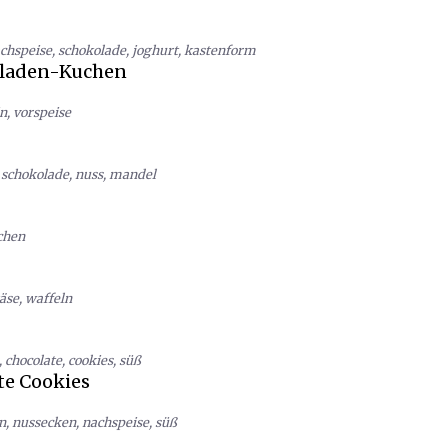
chspeise
,
schokolade
,
joghurt
,
kastenform
oladen-Kuchen
n
,
vorspeise
,
schokolade
,
nuss
,
mandel
chen
äse
,
waffeln
,
chocolate
,
cookies
,
süß
te Cookies
n
,
nussecken
,
nachspeise
,
süß