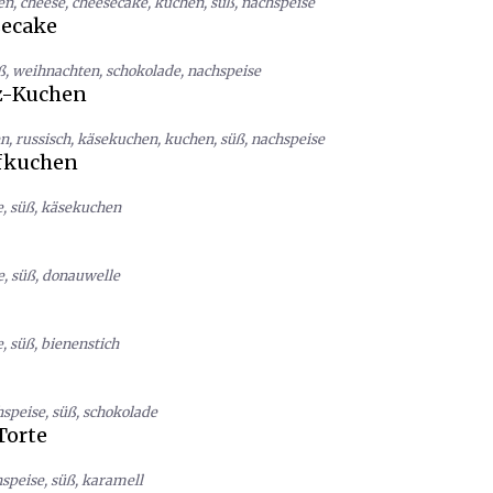
en
,
cheese
,
cheesecake
,
kuchen
,
süß
,
nachspeise
secake
ß
,
weihnachten
,
schokolade
,
nachspeise
z-Kuchen
en
,
russisch
,
käsekuchen
,
kuchen
,
süß
,
nachspeise
fkuchen
e
,
süß
,
käsekuchen
e
,
süß
,
donauwelle
e
,
süß
,
bienenstich
hspeise
,
süß
,
schokolade
Torte
speise
,
süß
,
karamell