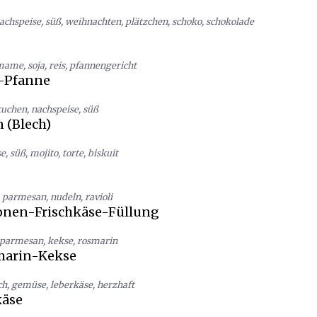
achspeise
,
süß
,
weihnachten
,
plätzchen
,
schoko
,
schokolade
mame
,
soja
,
reis
,
pfannengericht
-Pfanne
kuchen
,
nachspeise
,
süß
 (Blech)
se
,
süß
,
mojito
,
torte
,
biskuit
,
parmesan
,
nudeln
,
ravioli
ronen-Frischkäse-Füllung
parmesan
,
kekse
,
rosmarin
arin-Kekse
ch
,
gemüse
,
leberkäse
,
herzhaft
äse