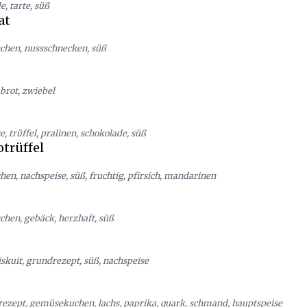
de
,
tarte
,
süß
at
chen
,
nussschnecken
,
süß
brot
,
zwiebel
se
,
trüffel
,
pralinen
,
schokolade
,
süß
trüffel
chen
,
nachspeise
,
süß
,
fruchtig
,
pfirsich
,
mandarinen
schen
,
gebäck
,
herzhaft
,
süß
iskuit
,
grundrezept
,
süß
,
nachspeise
rezept
,
gemüsekuchen
,
lachs
,
paprika
,
quark
,
schmand
,
hauptspeise