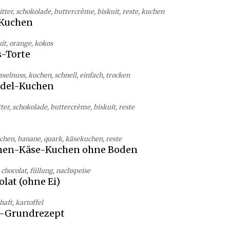
itter
,
schokolade
,
buttercrème
,
biskuit
,
reste
,
kuchen
-Kuchen
it
,
orange
,
kokos
-Torte
aselnuss
,
kuchen
,
schnell
,
einfach
,
trocken
del-Kuchen
ter
,
schokolade
,
buttercrème
,
biskuit
,
reste
chen
,
banane
,
quark
,
käsekuchen
,
reste
anen-Käse-Kuchen ohne Boden
chocolat
,
füllung
,
nachspeise
lat (ohne Ei)
haft
,
kartoffel
y-Grundrezept