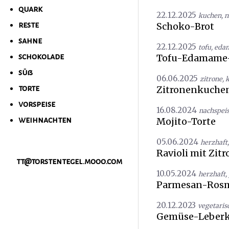
quark
22.12.2025
kuchen
,
n
Schoko-Brot
reste
sahne
22.12.2025
tofu
,
eda
Tofu-Edamame
schokolade
süß
06.06.2025
zitrone
,
Zitronenkuchen
torte
vorspeise
16.08.2024
nachspei
Mojito-Torte
weihnachten
05.06.2024
herzhaft
Ravioli mit Zit
tt@torstentegel.mooo.com
10.05.2024
herzhaft
,
Parmesan-Rosm
20.12.2023
vegetaris
Gemüse-Leberk