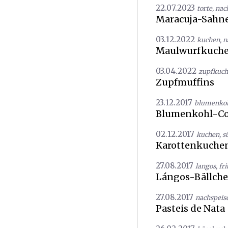
22.07.2023
torte
,
nac
Maracuja-Sahne
03.12.2022
kuchen
,
n
Maulwurfkuch
03.04.2022
zupfkuc
Zupfmuffins
23.12.2017
blumenko
Blumenkohl-Co
02.12.2017
kuchen
,
s
Karottenkuche
27.08.2017
langos
,
fri
Lángos-Bällch
27.08.2017
nachspeis
Pasteis de Nata