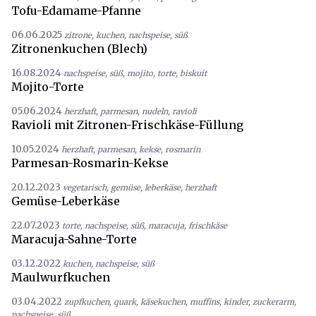
Tofu-Edamame-Pfanne
06.06.2025
zitrone
,
kuchen
,
nachspeise
,
süß
Zitronenkuchen (Blech)
16.08.2024
nachspeise
,
süß
,
mojito
,
torte
,
biskuit
Mojito-Torte
05.06.2024
herzhaft
,
parmesan
,
nudeln
,
ravioli
Ravioli mit Zitronen-Frischkäse-Füllung
10.05.2024
herzhaft
,
parmesan
,
kekse
,
rosmarin
Parmesan-Rosmarin-Kekse
20.12.2023
vegetarisch
,
gemüse
,
leberkäse
,
herzhaft
Gemüse-Leberkäse
22.07.2023
torte
,
nachspeise
,
süß
,
maracuja
,
frischkäse
Maracuja-Sahne-Torte
03.12.2022
kuchen
,
nachspeise
,
süß
Maulwurfkuchen
03.04.2022
zupfkuchen
,
quark
,
käsekuchen
,
muffins
,
kinder
,
zuckerarm
,
nachspeise
,
süß