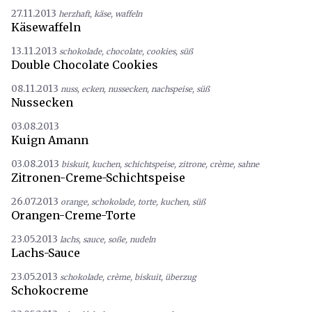
27.11.2013
herzhaft
,
käse
,
waffeln
Käsewaffeln
13.11.2013
schokolade
,
chocolate
,
cookies
,
süß
Double Chocolate Cookies
08.11.2013
nuss
,
ecken
,
nussecken
,
nachspeise
,
süß
Nussecken
03.08.2013
Kuign Amann
03.08.2013
biskuit
,
kuchen
,
schichtspeise
,
zitrone
,
crème
,
sahne
Zitronen-Creme-Schichtspeise
26.07.2013
orange
,
schokolade
,
torte
,
kuchen
,
süß
Orangen-Creme-Torte
23.05.2013
lachs
,
sauce
,
soße
,
nudeln
Lachs-Sauce
23.05.2013
schokolade
,
crème
,
biskuit
,
überzug
Schokocreme