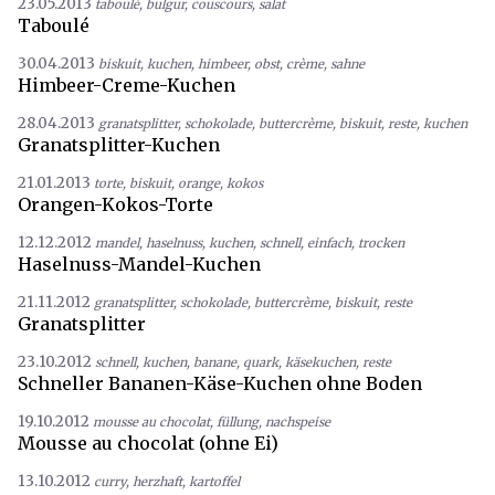
23.05.2013
taboulé
,
bulgur
,
couscours
,
salat
Taboulé
30.04.2013
biskuit
,
kuchen
,
himbeer
,
obst
,
crème
,
sahne
Himbeer-Creme-Kuchen
28.04.2013
granatsplitter
,
schokolade
,
buttercrème
,
biskuit
,
reste
,
kuchen
Granatsplitter-Kuchen
21.01.2013
torte
,
biskuit
,
orange
,
kokos
Orangen-Kokos-Torte
12.12.2012
mandel
,
haselnuss
,
kuchen
,
schnell
,
einfach
,
trocken
Haselnuss-Mandel-Kuchen
21.11.2012
granatsplitter
,
schokolade
,
buttercrème
,
biskuit
,
reste
Granatsplitter
23.10.2012
schnell
,
kuchen
,
banane
,
quark
,
käsekuchen
,
reste
Schneller Bananen-Käse-Kuchen ohne Boden
19.10.2012
mousse au chocolat
,
füllung
,
nachspeise
Mousse au chocolat (ohne Ei)
13.10.2012
curry
,
herzhaft
,
kartoffel