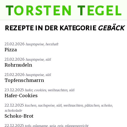
t
orsten
t
egel
rezepte in der kategorie
gebäck
21.02.2026
hauptspeise
,
herzhaft
Pizza
21.02.2026
hauptspeise
,
süß
Rohrnudeln
21.02.2026
hauptspeise
,
süß
Topfenschmarrn
23.12.2025
hafer
,
cookies
,
weihnachten
,
süß
Hafer-Cookies
22.12.2025
kuchen
,
nachspeise
,
süß
,
weihnachten
,
plätzchen
,
schoko
,
schokolade
Schoko-Brot
22.12.2025
tofu
,
edamame
,
soja
,
reis
,
pfannengericht