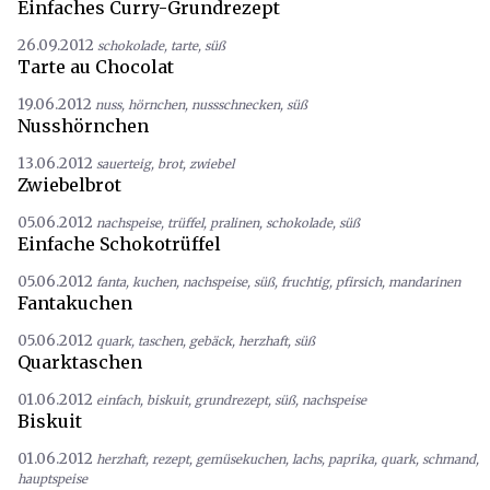
Einfaches Curry-Grundrezept
26.09.2012
schokolade
,
tarte
,
süß
Tarte au Chocolat
19.06.2012
nuss
,
hörnchen
,
nussschnecken
,
süß
Nusshörnchen
13.06.2012
sauerteig
,
brot
,
zwiebel
Zwiebelbrot
05.06.2012
nachspeise
,
trüffel
,
pralinen
,
schokolade
,
süß
Einfache Schokotrüffel
05.06.2012
fanta
,
kuchen
,
nachspeise
,
süß
,
fruchtig
,
pfirsich
,
mandarinen
Fantakuchen
05.06.2012
quark
,
taschen
,
gebäck
,
herzhaft
,
süß
Quarktaschen
01.06.2012
einfach
,
biskuit
,
grundrezept
,
süß
,
nachspeise
Biskuit
01.06.2012
herzhaft
,
rezept
,
gemüsekuchen
,
lachs
,
paprika
,
quark
,
schmand
,
hauptspeise