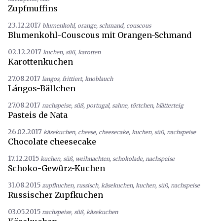
Zupfmuffins
23.12.2017
blumenkohl
,
orange
,
schmand
,
couscous
Blumenkohl-Couscous mit Orangen-Schmand
02.12.2017
kuchen
,
süß
,
karotten
Karottenkuchen
27.08.2017
langos
,
frittiert
,
knoblauch
Lángos-Bällchen
27.08.2017
nachspeise
,
süß
,
portugal
,
sahne
,
törtchen
,
blätterteig
Pasteis de Nata
26.02.2017
käsekuchen
,
cheese
,
cheesecake
,
kuchen
,
süß
,
nachspeise
Chocolate cheesecake
17.12.2015
kuchen
,
süß
,
weihnachten
,
schokolade
,
nachspeise
Schoko-Gewürz-Kuchen
31.08.2015
zupfkuchen
,
russisch
,
käsekuchen
,
kuchen
,
süß
,
nachspeise
Russischer Zupfkuchen
03.05.2015
nachspeise
,
süß
,
käsekuchen