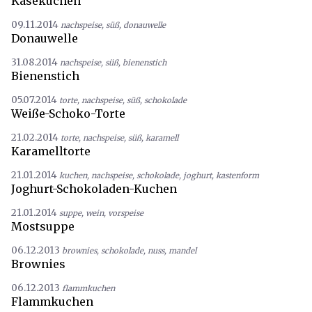
Käsekuchen
09.11.2014
nachspeise
,
süß
,
donauwelle
Donauwelle
31.08.2014
nachspeise
,
süß
,
bienenstich
Bienenstich
05.07.2014
torte
,
nachspeise
,
süß
,
schokolade
Weiße-Schoko-Torte
21.02.2014
torte
,
nachspeise
,
süß
,
karamell
Karamelltorte
21.01.2014
kuchen
,
nachspeise
,
schokolade
,
joghurt
,
kastenform
Joghurt-Schokoladen-Kuchen
21.01.2014
suppe
,
wein
,
vorspeise
Mostsuppe
06.12.2013
brownies
,
schokolade
,
nuss
,
mandel
Brownies
06.12.2013
flammkuchen
Flammkuchen